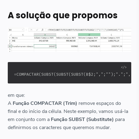
A solução que propomos
=COMPACTAR(SUBST(SUBST(SUBST(B$2;",";"");".";",");
em que:
A
Função COMPACTAR (Trim)
remove espaços do
final e do início da célula. Neste exemplo, vamos usá-la
em conjunto com a
Função SUBST (Substitute)
para
definirmos os caracteres que queremos mudar.