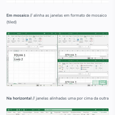
Em mosaico
// alinha as janelas em formato de mosaico
(tiled)
Na horizontal
// janelas alinhadas uma por cima da outra