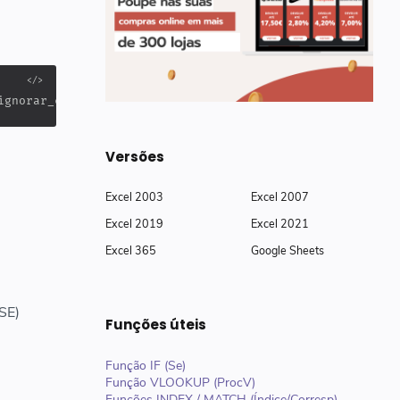
ignorar_caso])
Versões
Excel 2003
Excel 2007
Excel 2019
Excel 2021
Excel 365
Google Sheets
SE)
Funções úteis
Função IF (Se)
Função VLOOKUP (ProcV)
Funções INDEX / MATCH (Índice/Corresp)