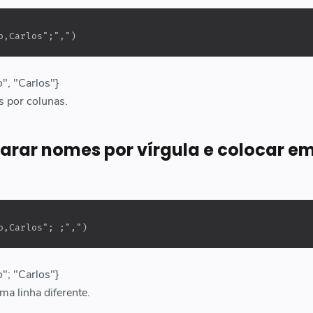
o,Carlos";",")
", "Carlos"}
s por colunas.
arar nomes por vírgula e colocar e
o,Carlos"; ;",")
"; "Carlos"}
a linha diferente.