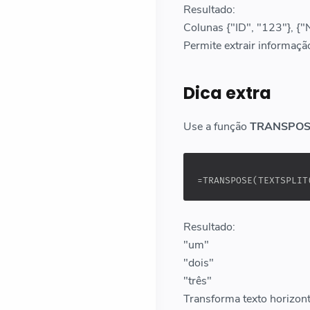
Resultado:
Colunas {"ID", "123"}, {"
Permite extrair informaçã
Dica extra
Use a função
TRANSPOS
=TRANSPOSE(TEXTSPLIT
Resultado:
"um"
"dois"
"três"
Transforma texto horizont