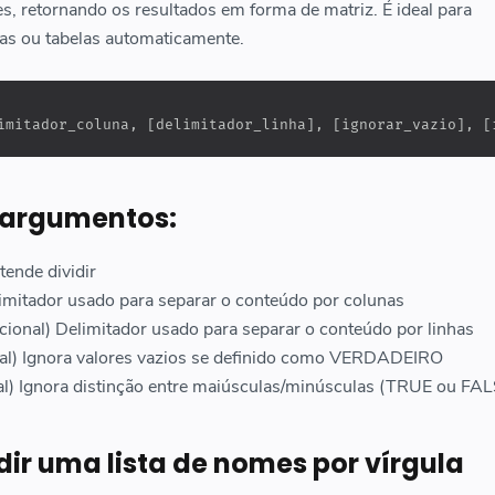
, retornando os resultados em forma de matriz. É ideal para
tas ou tabelas automaticamente.
imitador_coluna, [delimitador_linha], [ignorar_vazio], [
 argumentos:
tende dividir
imitador usado para separar o conteúdo por colunas
cional) Delimitador usado para separar o conteúdo por linhas
al) Ignora valores vazios se definido como VERDADEIRO
l) Ignora distinção entre maiúsculas/minúsculas (TRUE ou FAL
idir uma lista de nomes por vírgula