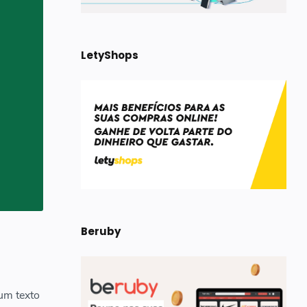
LetyShops
Beruby
 um texto