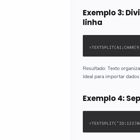
Exemplo 3: Div
linha
=TEXTSPLIT(A1;CHAR(9
Resultado: Texto organiza
Ideal para importar dados 
Exemplo 4: Se
=TEXTSPLIT("ID:123|N