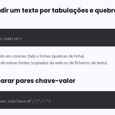
idir um texto por tabulações e quebr
);CHAR(10))
do em colunas (tab) e linhas (quebras de linha).
de outras fontes (copiados da web ou de ficheiros de texto).
parar pares chave-valor
ome:João|Sexo:M";"|";":")