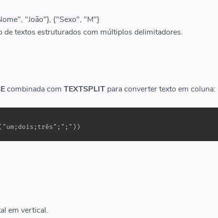
Nome", "João"}, {"Sexo", "M"}
o de textos estruturados com múltiplos delimitadores.
E
combinada com
TEXTSPLIT
para converter texto em coluna:
("um;dois;três";";"))
al em vertical.