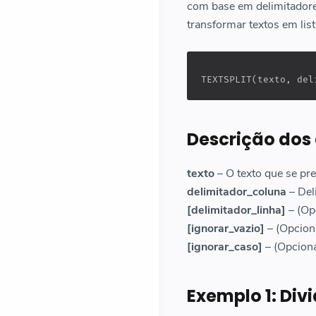
com base em delimitadores
transformar textos em lis
TEXTSPLIT(texto, del
Descrição dos
texto
– O texto que se pre
delimitador_coluna
– Del
[delimitador_linha]
– (Op
[ignorar_vazio]
– (Opcion
[ignorar_caso]
– (Opciona
Exemplo 1: Div