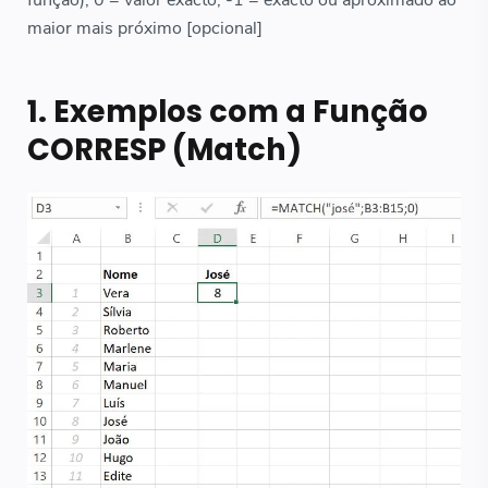
função), 0 = valor exacto, -1 = exacto ou aproximado ao
maior mais próximo [opcional]
1. Exemplos com a Função
CORRESP (Match)